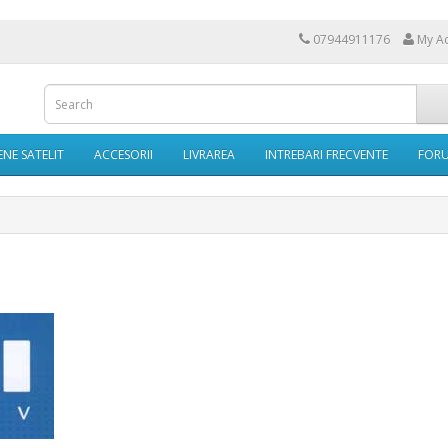
07944911176
My A
NE SATELIT
ACCESORII
LIVRAREA
INTREBARI FRECVENTE
FOR