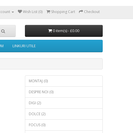
ccount
Wish List (0)
Shopping Cart
Checkout
0 item(s) - £0.00
UM
LINKURI UTILE
MONTAJ (0)
DESPRE NOI (0)
DIGI (2)
DOLCE (2)
FOCUS (0)