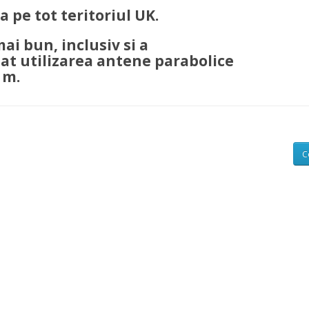
 pe tot teritoriul UK.
i bun, inclusiv si a
t utilizarea antene parabolice
5 m.
C