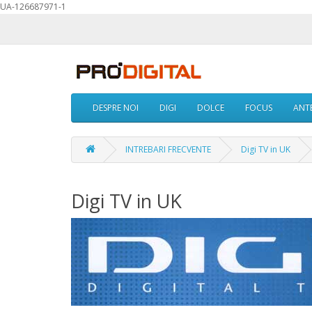
UA-126687971-1
DESPRE NOI
DIGI
DOLCE
FOCUS
ANTE
INTREBARI FRECVENTE
Digi TV in UK
Digi TV in UK